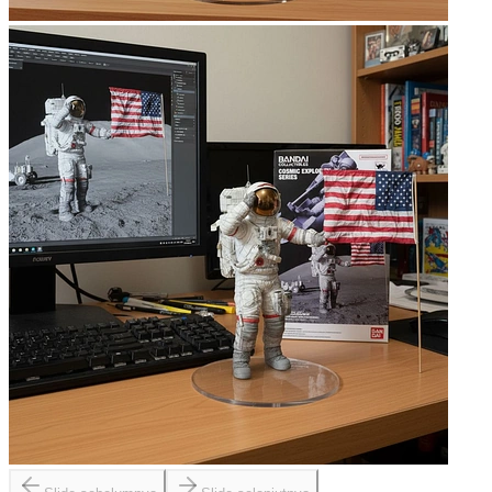
Slide sebelumnya
Slide selanjutnya
Teknologi Miniatur Canggih
Memanfaatkan model nano-banana terdepan dari Google (Gemini
2.5 Flash Image) - AI berperingkat tertinggi di LMArena. Teknologi
revolusioner ini mengkhususkan diri dalam mengubah foto menjadi
figurin koleksi ultra-realistis dengan detail miniatur otentik, kemasan