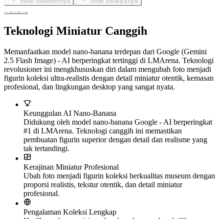
profesional, dan lingkungan desktop yang sangat nyata.
Keunggulan AI Nano-Banana
Didukung oleh model nano-banana Google - AI berperingkat
#1 di LMArena. Teknologi canggih ini memastikan
pembuatan figurin superior dengan detail dan realisme yang
tak tertandingi.
Kerajinan Miniatur Profesional
Ubah foto menjadi figurin koleksi berkualitas museum dengan
proporsi realistis, tekstur otentik, dan detail miniatur
profesional.
Pengalaman Koleksi Lengkap
Hasilkan adegan miniatur lengkap dengan alas akrilik
transparan, kemasan gaya BANDAI otentik, dan lingkungan
tampilan desktop yang realistis.
Cara Menggunakan AI Miniatur
Buat figurin AI Miniatur profesional dalam empat langkah
sederhana: