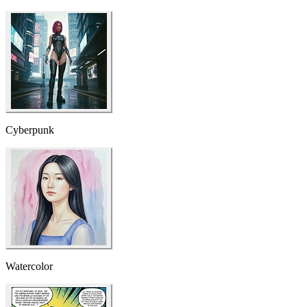
Cyberpunk
Watercolor
Pop Art