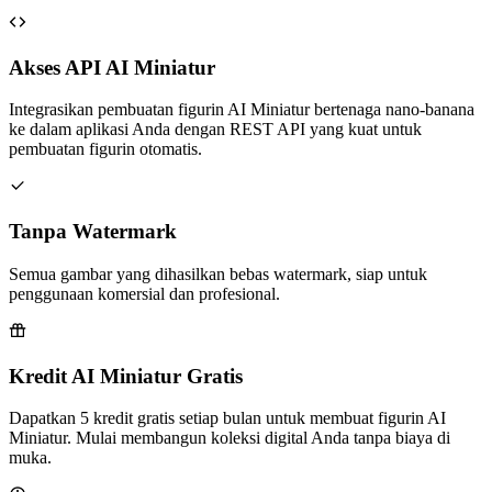
Tanpa Watermark
Semua gambar yang dihasilkan bebas watermark, siap untuk
penggunaan komersial dan profesional.
Kredit AI Miniatur Gratis
Dapatkan 5 kredit gratis setiap bulan untuk membuat figurin AI
Miniatur. Mulai membangun koleksi digital Anda tanpa biaya di
muka.
Dukungan 16 Gaya Kreatif
Selain miniatur BANDAI, jelajahi gaya artistik yang beragam
termasuk Ghibli, Pixar, Disney, Simpson, Anime, Cyberpunk dan
lainnya. Sempurna untuk eksplorasi kreatif dan berbagai proyek
visual.